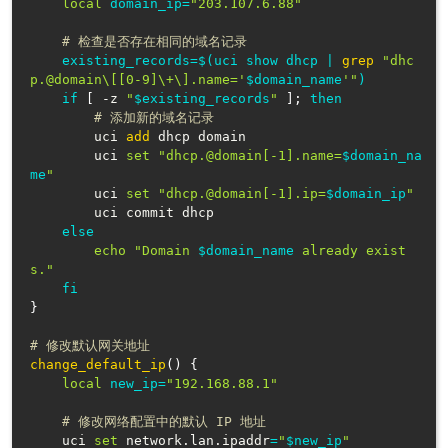
local
domain_ip
=
"203.107.6.88"
# 检查是否存在相同的域名记录
existing_records
=
$(
uci show dhcp 
|
grep
"dhc
p.@domain\[[0-9]\+\].name='
$domain_name
'"
)
if
[
 -z 
"
$existing_records
"
]
;
then
# 添加新的域名记录
        uci 
add
 dhcp domain

        uci 
set
"dhcp.@domain[-1].name=
$domain_na
me
"
        uci 
set
"dhcp.@domain[-1].ip=
$domain_ip
"
        uci commit dhcp

else
echo
"Domain 
$domain_name
 already exist
s."
fi
}
# 修改默认网关地址
change_default_ip
(
)
{
local
new_ip
=
"192.168.88.1"
# 修改网络配置中的默认 IP 地址
    uci 
set
 network.lan.ipaddr
=
"
$new_ip
"