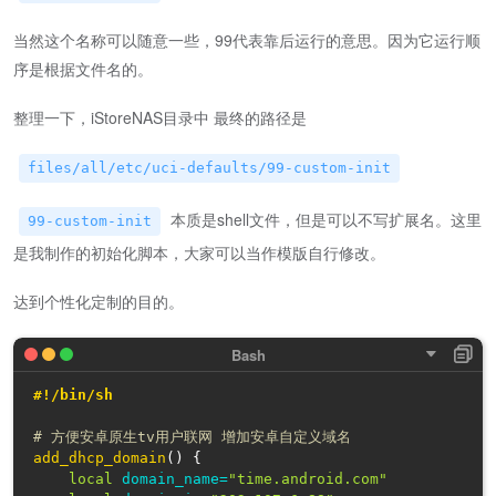
当然这个名称可以随意一些，99代表靠后运行的意思。因为它运行顺
序是根据文件名的。
整理一下，iStoreNAS目录中 最终的路径是
files/all/etc/uci-defaults/99-custom-init
本质是shell文件，但是可以不写扩展名。这里
99-custom-init
是我制作的初始化脚本，大家可以当作模版自行修改。
达到个性化定制的目的。
#!/bin/sh
# 方便安卓原生tv用户联网 增加安卓自定义域名
add_dhcp_domain
(
)
{
local
domain_name
=
"time.android.com"