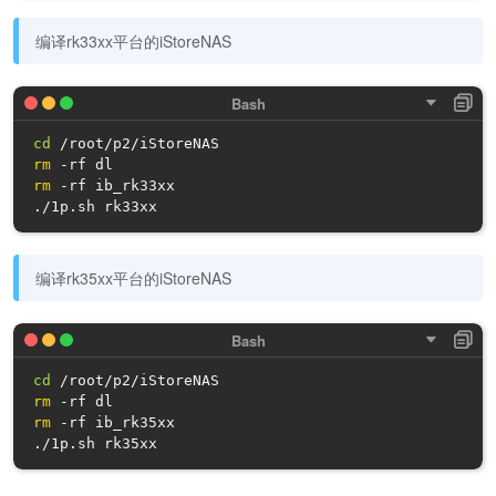
编译rk33xx平台的iStoreNAS
cd
rm
rm
 -rf ib_rk33xx

./1p.sh rk33xx
编译rk35xx平台的iStoreNAS
cd
rm
rm
 -rf ib_rk35xx

./1p.sh rk35xx