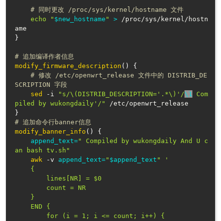
# 同时更改 /proc/sys/kernel/hostname 文件
echo
"
$new_hostname
"
>
 /proc/sys/kernel/hostn
}
# 追加编译作者信息
modify_firmware_description
(
)
{
# 修改 /etc/openwrt_release 文件中的 DISTRIB_DE
SCRIPTION 字段
sed
 -i 
"s/\(DISTRIB_DESCRIPTION='.*\)'/
\1
 Com
piled by wukongdaily'/"
}
# 追加命令行banner信息
modify_banner_info
(
)
{
append_text
=
" Compiled by wukongdaily And U c
an bash tv.sh"
awk
 -v 
append_text
=
"
$append_text
"
'

    {

        lines[NR] = $0

        count = NR

    }

    END {

        for (i = 1; i <= count; i++) {
