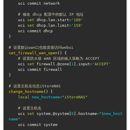
    uci commit network

# 修改 dhcp 配置中的默认 IP 地址
    uci 
set
 dhcp.lan.start
=
'100'
    uci 
set
 dhcp.lan.limit
=
'150'
}
# 设置默认wan口也能直接访问webui
set_firewall_wan_open
(
)
{
# 设置防火墙 WAN 区域的输入策略为 ACCEPT
    uci 
set
 firewall.@zone
[
1
]
.input
=
'ACCEPT'
}
# 设置主机名信息iStoreNAS
change_hostname
(
)
{
local
new_hostname
=
"iStoreNAS"
# 设置主机名
    uci 
set
 system.@system
[
0
]
.hostname
=
"
$new_host
name
"
    uci commit system
