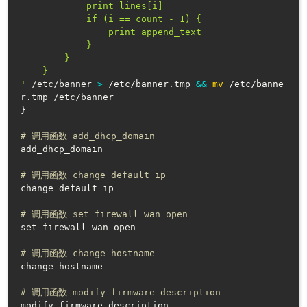
            print lines[i]

            if (i == count - 1) {

                print append_text

            }

        }

    }

'
 /etc/banner 
>
 /etc/banner.tmp 
&&
mv
 /etc/banne
}
# 调用函数 add_dhcp_domain
add_dhcp_domain

# 调用函数 change_default_ip
change_default_ip

# 调用函数 set_firewall_wan_open
set_firewall_wan_open

# 调用函数 change_hostname
change_hostname

# 调用函数 modify_firmware_description
modify_firmware_description
