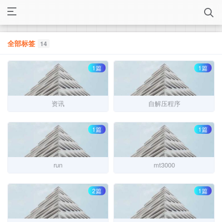
全部标签
14
1篇
1篇
资讯
自解压程序
1篇
1篇
run
mt3000
2篇
1篇