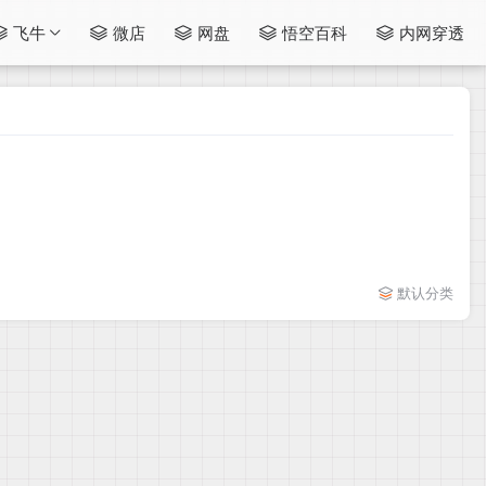
飞牛
微店
网盘
悟空百科
内网穿透
默认分类