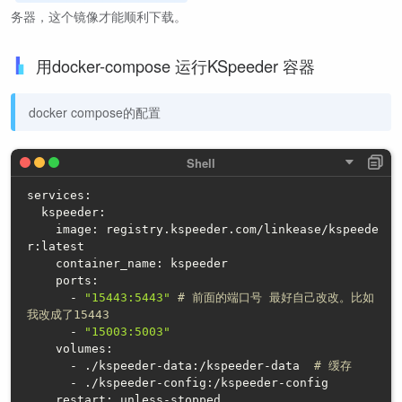
务器，这个镜像才能顺利下载。
用docker-compose 运行KSpeeder 容器
docker compose的配置
services:

  kspeeder:

    image: registry.kspeeder.com/linkease/kspeede
r:latest

    container_name: kspeeder

    ports:

      - 
"15443:5443"
# 前面的端口号 最好自己改改。比如
我改成了15443
      - 
"15003:5003"
    volumes:

      - ./kspeeder-data:/kspeeder-data  
# 缓存
      - ./kspeeder-config:/kspeeder-config 
