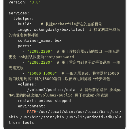
version: 
'3.8'
services:

  tvhelper:

    build: 
.
# 构建Dockerfile所在的当前目录
    image: wukongdaily/box:latest  
# 指定构建完成后
的镜像名称和标签
    container_name: box

    ports:

      - 
"2299:2299"
# 用于连接容器ssh的端口 一般无需
更改 ssh默认账密为root/password
      - 
"2280:2280"
# 用于重定向到盒子助手资讯页 一般
无需更改
      - 
"15000:15000"
# 一般无需更改、将容器的15000
端口映射到宿主机的15000端口，以便通过浏览器上传安装包
    volumes:

      - /volume2/public:/data  
# 冒号前的路径 换成你
NAS里的路径比如/volume2/public 用于存放apk等资源
    restart: unless-stopped  

    environment:

      - 
PATH
=
/usr/local/sbin:/usr/local/bin:/usr/
sbin:/usr/bin:/sbin:/bin:/usr/lib/android-sdk/pla
tform-tools