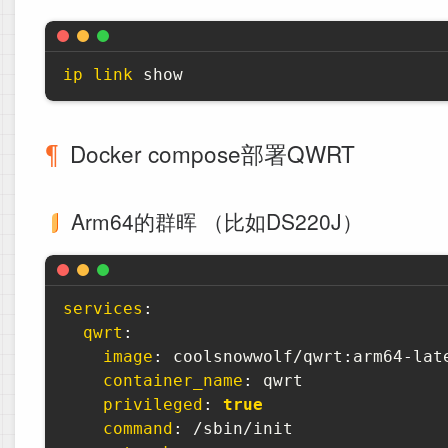
ip
link
 show
Docker compose部署QWRT
Arm64的群晖 （比如DS220J）
services
:
qwrt
:
image
:
 coolsnowwolf/qwrt
:
arm64
-
late
container_name
:
 qwrt

privileged
:
true
command
:
 /sbin/init
