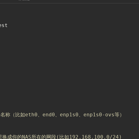
st

（比如eth0、end0、enp1s0、enp1s0-ovs等）
里换成你的NAS所在的网段(比如192.168.100.0/24)