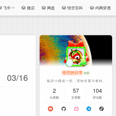
飞牛
微店
网盘
悟空百科
内网穿透
悟空的日常
03/16
2
57
104
分类数
文章数
评论数