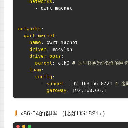
networks
:
-
 qwrt_macnet

networks
:
qwrt_macnet
:
name
:
 qwrt_macnet

driver
:
 macvlan

driver_opts
:
parent
:
 eth0 
# 这里替换为你设备的网卡名称
ipam
:
config
:
-
subnet
:
 192.168.66.0/24 
# 这
gateway
:
 192.168.66.1
x86-64的群晖 （比如DS1821+）