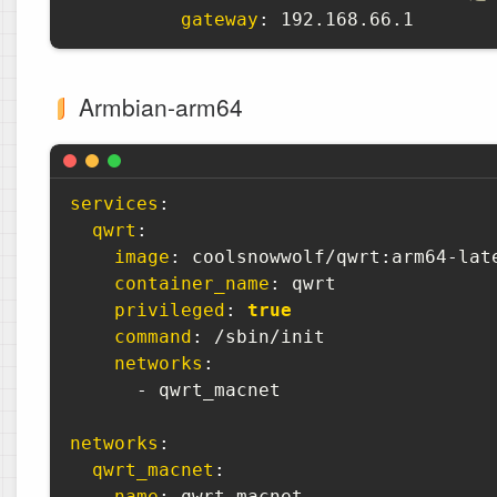
gateway
:
Armbian-arm64
services
:
qwrt
:
image
:
 coolsnowwolf/qwrt
:
arm64
-
late
container_name
:
 qwrt

privileged
:
true
command
:
 /sbin/init

networks
:
-
 qwrt_macnet

networks
:
qwrt_macnet
:
name
:
 qwrt_macnet
