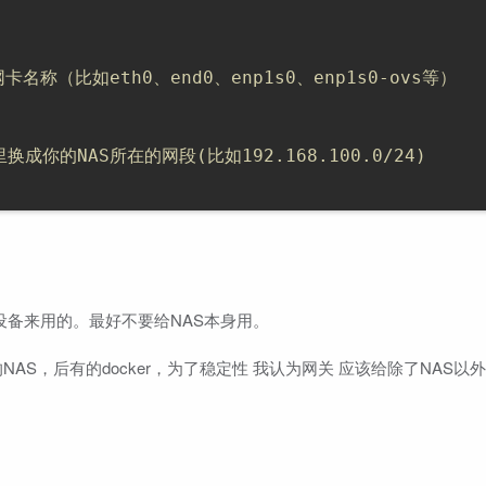
名称（比如eth0、end0、enp1s0、enp1s0-ovs等）
里换成你的NAS所在的网段(比如192.168.100.0/24)
设备来用的。最好不要给NAS本身用。
NAS，后有的docker，为了稳定性 我认为网关 应该给除了NAS