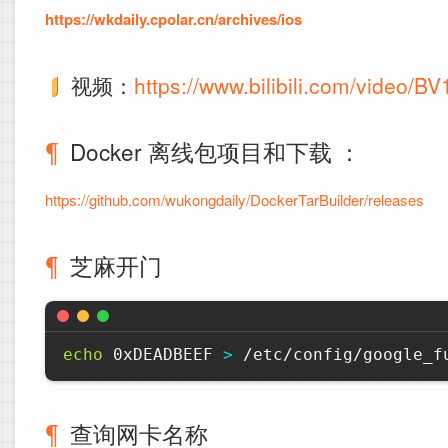
https://wkdaily.cpolar.cn/archives/ios
视频：
https://www.bilibili.com/video/
Docker 离线包项目和下载 ：
https://github.com/wukongdaily/DockerTarBuilder/releases
芝麻开门
echo
 0xDEADBEEF 
>
 /etc/config/google_f
查询网卡名称