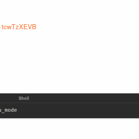
BV1tcwTzXEVB
u_mode