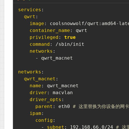
services
:
qwrt
:
image
:
 coolsnowwolf/qwrt
:
amd64
-
late
container_name
:
 qwrt

privileged
:
true
command
:
 /sbin/init

networks
:
-
 qwrt_macnet       

networks
:
qwrt_macnet
:
name
:
 qwrt_macnet

driver
:
 macvlan

driver_opts
:
parent
:
 eth0 
# 这里替换为你设备的网卡名称
ipam
:
config
:
-
subnet
:
 192.168.66.0/24 
# 这