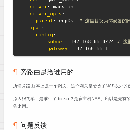
driver
:
 macvlan

driver_opts
:
parent
:
 enp0s1 
# 这里替换为你设备的网卡
ipam
:
config
:
-
subnet
:
 192.168.66.0/24 
# 这
gateway
:
 192.168.66.1
旁路由是给谁用的
所谓旁路由 本质是一个网关。这个网关是给除了NAS以外的
原因很简单，是谁生了docker？是宿主机NAS。所以是先有的
备来用。
问题反馈