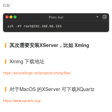
比如
ssh -XY root@192.168.66.103
其次需要安装XServer，比如 Xming
Xming 下载地址
https://sourceforge.net/projects/xming/files/
对于MacOS 的XServer 可下载XQuartz
https://www.xquartz.org/