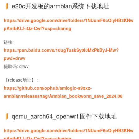
e20c开发板的armbian系统下载地址
https://drive.google.com/drive/folders/1NUumF6cQiyHB3KNw
pAntbKfJ-iQz-Cwf?usp=sharing
链接:
https://pan.baidu.com/s/10ugTuskSy0i0MxPkByJ-Mw?
pwd=drwv
提取码: drwv
【release地址】：
https://github.com/ophub/amlogic-s9xxx-
armbian/releases/tag/Armbian_bookworm_save_2024.08
qemu_aarch64_openwrt 固件下载地址
https://drive.google.com/drive/folders/1NUumF6cQiyHB3KNw
pAntbKfJ-iQz-Cwf?usp=sharing