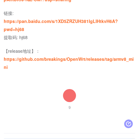
链接:
https://pan.baidu.com/s/1XD5ZRZUH381IgLIHtkvH6A?
pwd=hj68
提取码: hj68
【release地址】：
https://github.com/breakings/OpenWrt/releases/tag/armv8_mi
ni
9