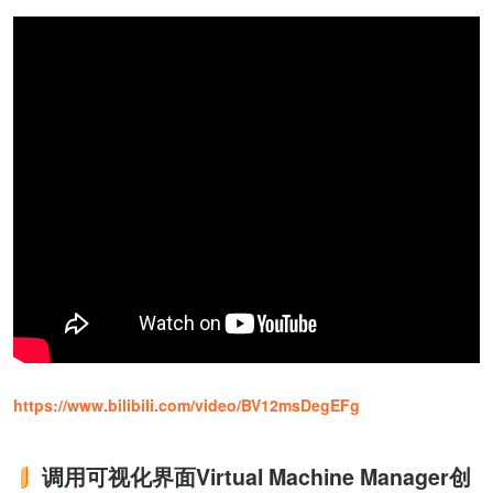
https://www.bilibili.com/video/BV12msDegEFg
调用可视化界面Virtual Machine Manager创